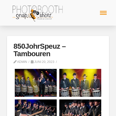
850JohrSpeuz –
Tambouren
ADMIN
JUNI 20, 2023